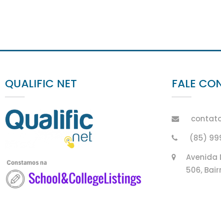
QUALIFIC NET
FALE CO
contato
(85) 9
Avenida 
506, Bair