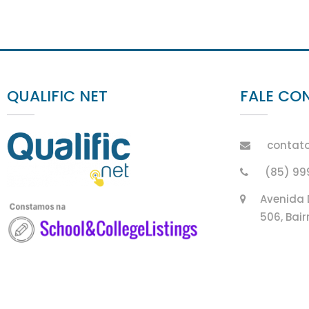
QUALIFIC NET
FALE CO
contato
(85) 9
Avenida 
506, Bair